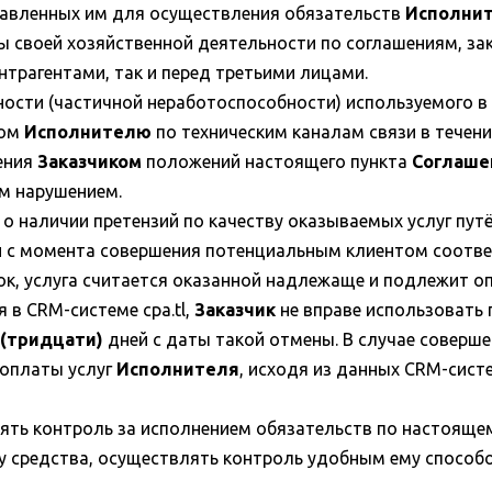
авленных им для осуществления обязательств
Исполни
ы своей хозяйственной деятельности по соглашениям, з
онтрагентами, так и перед третьими лицами.
ности (частичной неработоспособности) используемого в
том
Исполнителю
по техническим каналам связи в течен
ения
Заказчиком
положений настоящего пункта
Соглаше
им нарушением.
о наличии претензий по качеству оказываемых услуг пу
 с момента совершения потенциальным клиентом соотв
рок, услуга считается оказанной надлежаще и подлежит о
 в CRM-системе cpa.tl,
Заказчик
не вправе использовать
 (тридцати)
дней с даты такой отмены. В случае соверш
оплаты услуг
Исполнителя
, исходя из данных CRM-сист
ять контроль за исполнением обязательств по настояще
 средства, осуществлять контроль удобным ему способо