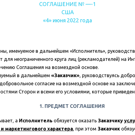
СОГЛАШЕНИЕ № —-1
США
«4» июня 2022 года
ны, именуемое в дальнейшем «Исполнитель», руководст
 для неограниченного круга лиц (рекламодателей) на Ин
лючению Соглашения на возмездной основе.
енуемый в дальнейшем
«Заказчик»
, руководствуясь добр
 добровольное согласие на возмездной основе на заключ
нностями Сторон и всеми его условиями, которые приведе
1. ПРЕДМЕТ СОГЛАШЕНИЯ
ывает, а
Исполнитель
обязуется оказать
Заказчику
усл
 и маркетингового характера
, при этом
Заказчик
обязу