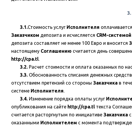
3
3.1.
Стоимость услуг
Исполнителя
оплачивается
Заказчиком
депозита и исчисляется
CRM-системой
депозита составляет не менее 100 Евро и вносится
З
настоящему
Соглашению
считается день совершен
http://cpa.tl
.
3.2.
Расчет стоимости и оплата оказанных по на
3.3.
Обоснованность списания денежных средств
отсутствием претензий со стороны
Заказчика
в теч
системе
Исполнителя
.
3.4.
Изменение порядка оплаты услуг
Исполнит
опубликования на сайте
http://cpa.tl
текста Соглашен
считается расторгнутым по инициативе
Заказчика
с
оказанными
Исполнителем
с момента подтвержден