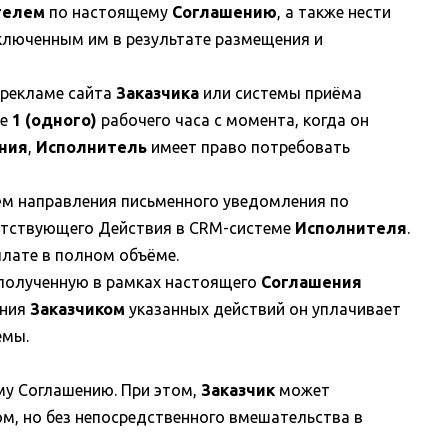
телем
по настоящему
Соглашению
, а также нести
аключенным им в результате размещения и
 рекламе сайта
Заказчика
или системы приёма
ие
1 (одного)
рабочего часа с момента, когда он
ния
,
Исполнитель
имеет право потребовать
тём направления письменного уведомления по
етствующего Действия в CRM-системе
Исполнителя
.
плате в полном объёме.
 полученную в рамках настоящего
Соглашения
ения
Заказчиком
указанных действий он уплачивает
емы.
му Соглашению. При этом,
Заказчик
может
м, но без непосредственного вмешательства в