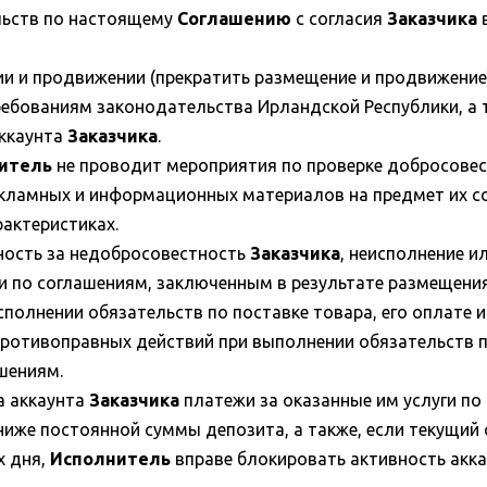
льств по настоящему
Соглашению
с согласия
Заказчика
в
ии и продвижении (прекратить размещение и продвижени
ребованиям законодательства Ирландской Республики, а 
аккаунта
Заказчика
.
итель
не проводит мероприятия по проверке добросовест
кламных и информационных материалов на предмет их соо
рактеристиках.
нность за недобросовестность
Заказчика
, неисполнение 
и по соглашениям, заключенным в результате размещения
полнении обязательств по поставке товара, его оплате и
 противоправных действий при выполнении обязательств 
шениям.
а аккаунта
Заказчика
платежи за оказанные им услуги п
иже постоянной суммы депозита, а также, если текущий
х дня,
Исполнитель
вправе блокировать активность акк