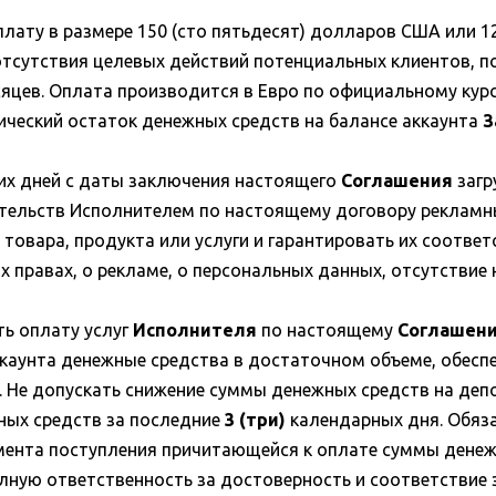
лату в размере 150 (сто пятьдесят) долларов США или 1
ае отсутствия целевых действий потенциальных клиентов
сяцев. Оплата производится в Евро по официальному кур
ический остаток денежных средств на балансе аккаунта
З
очих дней с даты заключения настоящего
Соглашения
загр
зательств Исполнителем по настоящему договору реклам
 товара, продукта или услуги и гарантировать их соотве
х правах, о рекламе, о персональных данных, отсутствие
ь оплату услуг
Исполнителя
по настоящему
Соглашен
аккаунта денежные средства в достаточном объеме, обе
. Не допускать снижение суммы денежных средств на деп
ных средств за последние
3 (три)
календарных дня. Обяз
ента поступления причитающейся к оплате суммы денеж
лную ответственность за достоверность и соответствие