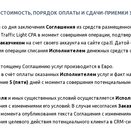
. СТОИМОСТЬ, ПОРЯДОК ОПЛАТЫ И СДАЧИ-ПРИЕМКИ 
 со дня заключения
Соглашения
из средств размещенного
Traffic Light CPA в момент совершения операции, подтв
аказчиком
на счет своего аккаунта на сайте cpa.tl. Дато
ия операции списания
Исполнителем
денежных средств 
стоящему Соглашению услуг производится в Евро.
 в счёт оплаты оказанных
Исполнителем
услуг и факт 
ение
5 (пяти)
дней с момента совершения потенциальным
еля
и иных существенных условий осуществляется
Испол
ия с изменениями его условий. В случае несогласия
Зака
 момента опубликования текста Соглашения с изменениям
ия целевого действия потенциального клиента в CRM-с