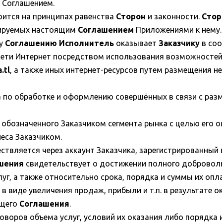
м Соглашением.
ится на принципах равенства
Сторон
и законности.
Сто
лируемых настоящим
Соглашением
Приложениями к нему.
му
Соглашению Исполнитель
оказывает
Заказчику
в соо
сети Интернет посредством использования возможностей C
.tl
, а также иных интернет-ресурсов путем размещения 
ра по обработке и оформлению совершённых в связи с ра
 обозначенного Заказчиком сегмента рынка с целью его о
еса Заказчиком.
вляется через аккаунт Заказчика, зарегистрированный в 
шения
свидетельствует о достижении полного добровол
луг, а также относительно срока, порядка и суммы их оп
в виде увеличения продаж, прибыли и т.п. в результате 
ящего
Соглашения
.
оворов объема услуг, условий их оказания либо порядка