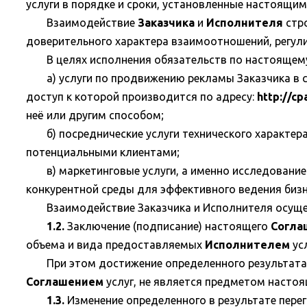
услуги в порядке и сроки, установленные настоящи
Взаимодействие
Заказчика
и
Исполнителя
стро
доверительного характера взаимоотношений, регу
В целях исполнения обязательств по настояще
а) услуги по продвижению рекламы Заказчика в 
доступ к которой производится по адресу:
http://cpa
неё или другим способом;
б) посреднические услуги технического характе
потенциальными клиентами;
в) маркетинговые услуги, а именно исследование
конкурентной среды для эффективного ведения бизн
Взаимодействие Заказчика и Исполнителя осущест
1.2.
Заключение (подписание) настоящего
Согла
объема и вида предоставляемых
Исполнителем
ус
При этом достижение определенного результата 
Соглашением
услуг, не является предметом насто
1.3.
Изменение определенного в результате перег