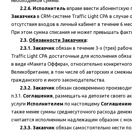
необходимой суммы.
2.2.6. Исполнитель
вправе ввести абонентскую п
Заказчика
в CRM-системе Traffic Light CPA в случ
отсутствия входов в личный кабинет в течение 6 ме
При этом сумма списания не может превышать факт
2.3.
Обязанности Заказчика
:
2.3.1. Заказчик
обязан в течение 3-х (трех) раб
Traffic Light CPA достаточные для исполнения обя
в виде «Макета Оффера», относительно конкретного
Великобритании, в том числе об авторских и смежны
гражданского и иного законодательства.
2.3.2. Заказчик
обязан своевременно производит
п.3.1.
Соглашения
, размещать на депозите своего 
услуги
Исполнителем
по настоящему
Соглашению
также менее суммы среднесуточного расхода денеж
считается исполненным надлежащим образом с мом
2.3.3. Заказчик
обязан самостоятельно нести по