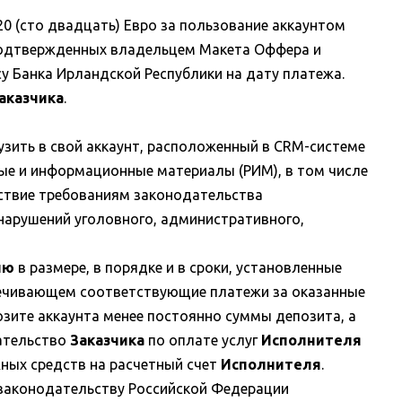
20 (сто двадцать) Евро за пользование аккаунтом
, подтвержденных владельцем Макета Оффера и
су Банка Ирландской Республики на дату платежа.
аказчика
.
узить в свой аккаунт, расположенный в CRM-системе
ные и информационные материалы (РИМ), в том числе
тствие требованиям законодательства
 нарушений уголовного, административного,
ию
в размере, в порядке и в сроки, установленные
спечивающем соответствующие платежи за оказанные
озите аккаунта менее постоянно суммы депозита, а
ательство
Заказчика
по оплате услуг
Исполнителя
ных средств на расчетный счет
Исполнителя
.
 законодательству Российской Федерации