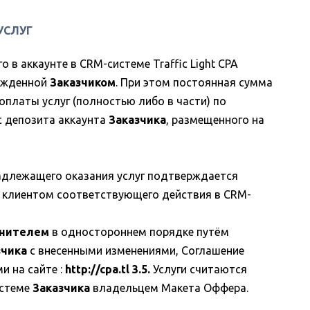
УСЛУГ
 в аккаунте в CRM-системе Traffic Light CPA
ержденной
Заказчиком
. При этом постоянная сумма
й оплаты услуг (полностью либо в части) по
с депозита аккаунта
Заказчика
, размещенного на
надлежащего оказания услуг подтверждается
 клиентом соответствующего действия в CRM-
нителем
в одностороннем порядке путём
зчика
с внесенными изменениями, Соглашение
и на сайте :
http://cpa.tl
3.5.
Услуги считаются
истеме
Заказчика
владельцем Макета Оффера.