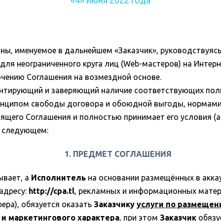
ны, именуемое в дальнейшем «Заказчик», руководствуяс
ля неограниченного круга лиц (Web-мастеров) на Интерн
лючению Соглашения на возмездной основе.
рантирующий и заверяющий наличие соответствующих по
ринципом свободы договора и обоюдной выгоды, нормами
ящего Соглашения и полностью принимает его условия (а
в следующем:
1. ПРЕДМЕТ СОГЛАШЕНИЯ
ывает, а
Исполнитель
на основании размещённых в аккау
 адресу:
http://cpa.tl
, рекламных и информационных матер
ра), обязуется оказать
Заказчику
услуги по размещен
 и маркетингового характера
, при этом
Заказчик
обязу