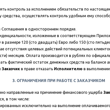
ять контроль за исполнением обязательств по настояще
 средства, осуществлять контроль удобным ему способо
я Соглашения в одностороннем порядке.
иденциальности, изложенные в соответствующем Прилож
 в размере 120 (сто двадцать) Евро либо 150 (сто пятьд
лучае отсутствия целевых действий потенциальных клиен
ести) месяцев. Оплата производится в рублях по официал
ать фактический остаток денежных средств на балансе 
ы
Заказчик
в праве отказать
Исполнителю
в выполнении з
3. ОГРАНИЧЕНИЯ ПРИ РАБОТЕ С ЗАКАЗЧИКОМ
но направленные на причинение финансового ущерба
За
я, в том числе:
вированных исключительно на выполнение оплачиваемого 