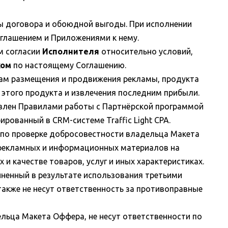
ды договора и обоюдной выгоды. При исполнении
глашением и Приложениями к нему.
м согласии
Исполнителя
относительно условий,
ком
по настоящему Соглашению.
ам размещения и продвижения рекламы, продукта
ж этого продукта и извлечения последним прибыли.
овлен Правилами работы с Партнёрской программой
рированный в CRM-системе Traffic Light CPA.
по проверке добросовестности владельца Макета
 рекламных и информационных материалов на
и качестве товаров, услуг и иных характеристиках.
иненный в результате использования третьими
 также не несут ответственность за противоправные
льца Макета Оффера, не несут ответственности по