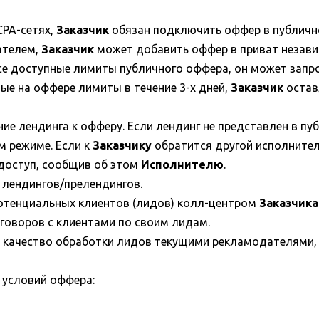
CPA-сетях,
Заказчик
обязан подключить оффер в публичн
ателем,
Заказчик
может добавить оффер в приват независ
се доступные лимиты публичного оффера, он может запр
ые на оффере лимиты в течение 3-х дней,
Заказчик
остав
е лендинга к офферу. Если лендинг не представлен в пу
м режиме. Если к
Заказчику
обратится другой исполнител
доступ, сообщив об этом
Исполнителю
.
 лендингов/прелендингов.
отенциальных клиентов (лидов) колл-центром
Заказчика
зговоров с клиентами по своим лидам.
 качество обработки лидов текущими рекламодателями, 
 условий оффера: