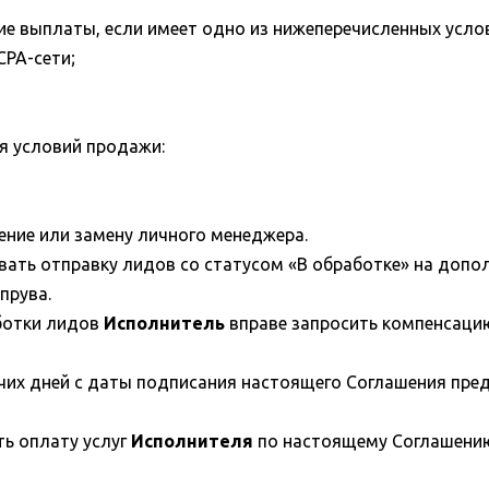
е выплаты, если имеет одно из нижеперечисленных усло
CPA-сети;
я условий продажи:
ение или замену личного менеджера.
ать отправку лидов со статусом «В обработке» на допо
прува.
ботки лидов
Исполнитель
вправе запросить компенсаци
их дней с даты подписания настоящего Соглашения пред
ь оплату услуг
Исполнителя
по настоящему Соглашению в