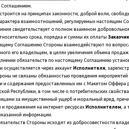
м Соглашением.
строится на принципах законности, доброй воли, свобо
характера взаимоотношений, регулируемых настоящим Со
шения свидетельствует о полном взаимном добровольно
относительно срока, порядка и суммы их оплаты
Заказчи
оящему Соглашению Стороны взаимодействуют по вопрос
нного его владельцем, в целях увеличения объема прода
олнении обязательств по настоящему Соглашению устан
и осуществляется через аккаунт
Исполнителя
, зарегист
роны не связаны обязанностью проведения мероприятий 
ти и содержания предоставленных им с Макетом Оффера
ой Республики, в том числе о потребительских свойствах 
лицами за имущественный ущерб и моральный вред, прич
 и продвижения на интернет-ресурсах
Исполнителем
, а
 указанной информации.
язательств Стороны исходят из добросовестности владе