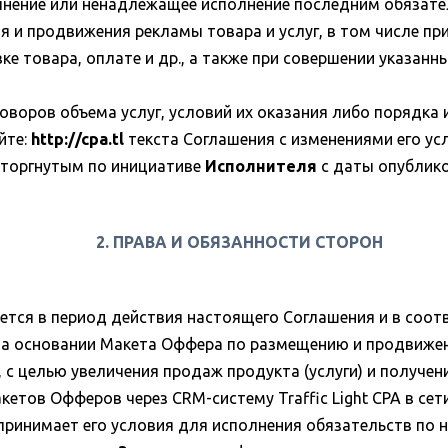
нение или ненадлежащее исполнение последним обязател
 и продвижения рекламы товара и услуг, в том числе п
е товара, оплате и др., а также при совершении указан
оворов объема услуг, условий их оказания либо порядка
йте:
http://cpa.tl
текста Соглашения с изменениями его усл
сторгнутым по инициативе
Исполнителя
с даты опублико
2. ПРАВА И ОБЯЗАННОСТИ СТОРОН
тся в период действия настоящего Соглашения и в соотв
на основании Макета Оффера по размещению и продвижени
с целью увеличения продаж продукта (услуги) и получен
кетов Офферов через CRM-систему Traffic Light CPA в се
принимает его условия для исполнения обязательств по