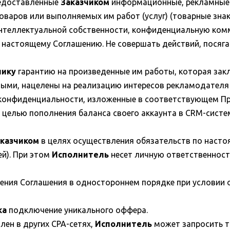
редоставленные
Заказчиком
информационные, рекламные и
варов или выполняемых им работ (услуг) (товарные знак
интеллектуальной собственности, конфиденциальную ко
 настоящему Соглашению. Не совершать действий, посяга
чику
гарантию на произведенные им работы, которая закл
ыми, нацелены на реализацию интересов рекламодателя
конфиденциальности, изложенные в соответствующем Пр
целью пополнения баланса своего аккаунта в CRM-системе
казчиком
в целях осуществления обязательств по наст
й). При этом
Исполнитель
несет личную ответственност
нения Соглашения в одностороннем порядке при условии
ка
подключение уникального оффера.
ен в других CPA-сетях,
Исполнитель
может запросить т