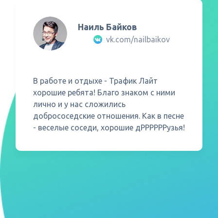
Наиль Байков
Как часто обновляется
vk.com/nailbaikov
статистика? (Как быстро лид
отображается в системе?)
В работе и отдыхе - Трафик Лайт
хорошие ребята! Благо знаком с ними
Какие есть ограничения и
лично и у нас сложились
запреты?
добрососедские отношения. Как в песне
- веселые соседи, хорошие дРРРРРРузья!
Можно ли получать досрочные
выплаты?
Какая минимальная сумма для
выплаты?