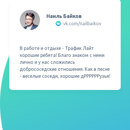
Наиль Байков
Как часто обновляется
vk.com/nailbaikov
статистика? (Как быстро лид
отображается в системе?)
В работе и отдыхе - Трафик Лайт
хорошие ребята! Благо знаком с ними
Какие есть ограничения и
лично и у нас сложились
запреты?
добрососедские отношения. Как в песне
- веселые соседи, хорошие дРРРРРРузья!
Можно ли получать досрочные
выплаты?
Какая минимальная сумма для
выплаты?