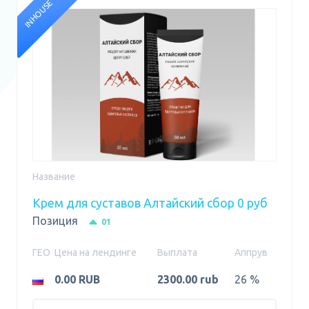
INHOUSE
Название
Крем для суставов Алтайский сбор 0 руб
Позиция
01
ГЕО
Цена на лендинге
Выплата
Аппрув
0.00 RUB
2300.00 rub
26 %